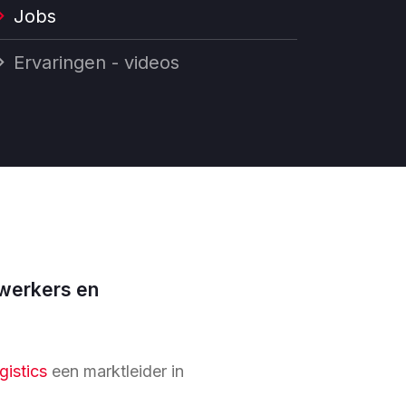
Jobs
Ervaringen - videos
werkers en
gistics
een marktleider in