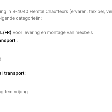
ng in B-4040 Herstal Chauffeurs (ervaren, flexibel, ve
olgende categorieën :
L/FR)
voor levering en montage van meubels
ansport
:
t
l transport:
ag tem.vrijdag