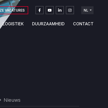
ZE VACATURES
NL
FR
LOGISTIEK
DUURZAAMHEID
CONTACT
DE
EN
Nieuws