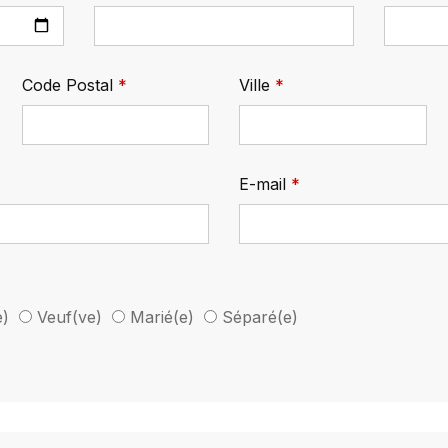
Code Postal
Ville
E-mail
e)
Veuf(ve)
Marié(e)
Séparé(e)